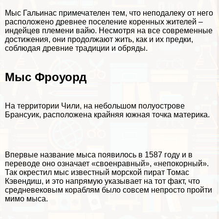
Мыс Гальинас примечателен тем, что неподалеку от него
расположено древнее поселение коренных жителей –
индейцев племени вайю. Несмотря на все современные
достижения, они продолжают жить, как и их предки,
соблюдая древние традиции и обряды.
Мыс Фроуорд
На территории Чили, на небольшом полуострове
Брансуик, расположена крайняя южная точка материка.
Впервые название мыса появилось в 1587 году и в
переводе оно означает «своенравный», «непокорный».
Так окрестил мыс известный морской пират Томас
Кэвендиш, и это напрямую указывает на тот факт, что
средневековым кораблям было совсем непросто пройти
мимо мыса.