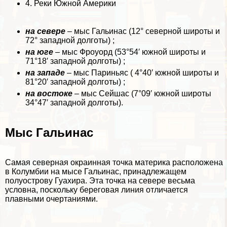
4.
Реки Южной Америки
на севере
– мыс Гальинас (12° северной широты и
72° западной долготы) ;
на юге
– мыс Фроуорд (53°54′ южной широты и
71°18′ западной долготы) ;
на западе
– мыс Париньяс ( 4°40′ южной широты и
81°20′ западной долготы) ;
на востоке
– мыс Сейшас (7°09′ южной широты
34°47′ западной долготы).
Мыс Гальинас
Самая северная окраинная точка материка расположена
в Колумбии на мысе Гальинас, принадлежащем
полуострову Гуахира. Эта точка на севере весьма
условна, поскольку береговая линия отличается
плавными очертаниями.