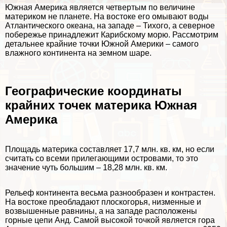
Южная Америка является четвертым по величине
материком не планете. На востоке его омывают воды
Атлантического океана, на западе – Тихого, а северное
побережье принадлежит Карибскому морю. Рассмотрим
детальнее крайние точки Южной Америки – самого
влажного континента на земном шаре.
Географические координаты
крайних точек материка Южная
Америка
Площадь материка составляет 17,7 млн. кв. км, но если
считать со всеми прилегающими островами, то это
значение чуть большим – 18,28 млн. кв. км.
Рельеф континента весьма разнообразен и контрастен.
На востоке преобладают плоскогорья, низменные и
возвышенные равнины, а на западе расположены
горные цепи Анд. Самой высокой точкой является гора