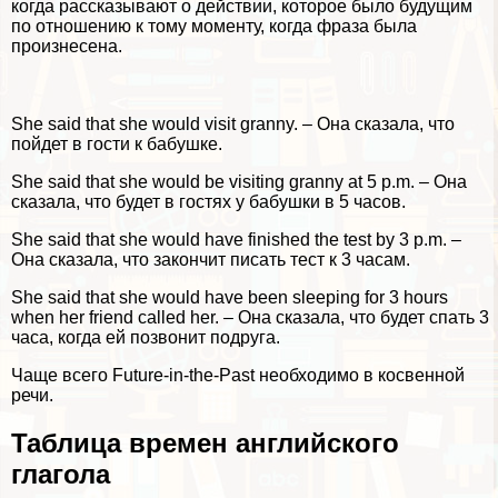
когда рассказывают о действии, которое было будущим
по отношению к тому моменту, когда фраза была
произнесена.
She said that she would visit granny. – Она сказала, что
пойдет в гости к бабушке.
She said that she would be visiting granny at 5 p.m. – Она
сказала, что будет в гостях у бабушки в 5 часов.
She said that she would have finished the test by 3 p.m. –
Она сказала, что закончит писать тест к 3 часам.
She said that she would have been sleeping for 3 hours
when her friend called her. – Она сказала, что будет спать 3
часа, когда ей позвонит подруга.
Чаще всего Future-in-the-Past необходимо в косвенной
речи.
Таблица времен английского
глагола