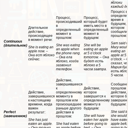
яблоки
каждый де
Процесс в
определе
Процесс,
Процесс,
время в
происходивший
который будет
будущем, 
в
иметь место в
Длительное
котором
определенный
определенный
действие,
сообщили
момент в
момент в
происходящее
прошлом:
прошлом:
будущем:
в момент речи:
Continuous
Sam said t
She was eating
She will be
(длительное)
She is eating an
Mary woul
an apple when
eating an apple
apple now. –
eating an
the phone rang.
at 5 o’clock
Она ест яблоко
apple at 5
– Она ела
tomorrow. – Она
сейчас.
o’clock. –
яблоко, когда
будет есть
сказал, ч
зазвонил
яблоко в 5
Мария бу
телефон.
часов завтра.
есть ябло
5 часов.
Действие,
завершившееся
Сообщени
к
Действие,
прошлом 
Действие,
определенному
которое
действии,
завершившееся
моменту в
завершится к
которое б
к настоящему
прошлом или
определенному
завершено
времени, когда
произошедшее
моменту в
будущем:
важен
раньше другого
будущем:
She said t
Perfect
результат:
действия в
She will have
she would
(завешенное)
прошлом:
She has just
eaten her apple
have eaten
eaten an apple.
She had eaten
before going to
apple befo
– Она только
an apple before
bed. – Она
going to be