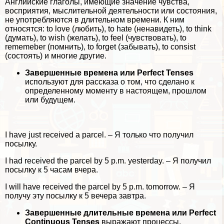
Английские глаголы, имеющие значение чувства,
восприятия, мыслительной деятельности или состояния,
не употрeбляются в длительном времени. К ним
относятся: to love (любить), to hate (ненавидеть), to think
(думать), to wish (желать), to feel (чувствовать), to
rememeber (помнить), to forget (забывать), to consist
(состоять) и многие другие.
Завершенные времена или Perfect Tenses
используют для рассказа о том, что сделано к
определенному моменту в настоящем, прошлом
или будущем.
I have just received a parcel. – Я только что получил
посылку.
I had received the parcel by 5 p.m. yesterday. – Я получил
посылку к 5 часам вчера.
I will have received the parcel by 5 p.m. tomorrow. – Я
получу эту посылку к 5 вечера завтра.
Завершенные длительные времена или Perfect
Continuous Tenses
выражают процессы,