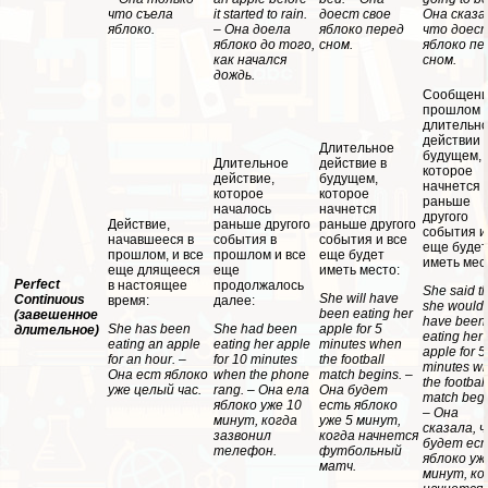
что съела
it started to rain.
доест свое
Она сказа
яблоко.
– Она доела
яблоко перед
что доес
яблоко до того,
сном.
яблоко пе
как начался
сном.
дождь.
Сообщени
прошлом 
длительн
действии 
Длительное
будущем,
Длительное
действие в
которое
действие,
будущем,
начнется
которое
которое
раньше
началось
начнется
другого
Действие,
раньше другого
раньше другого
события и
начавшееся в
события в
события и все
еще будет
прошлом, и все
прошлом и все
еще будет
иметь мес
еще длящееся
еще
иметь место:
Perfect
в настоящее
продолжалось
She said t
She will have
Continuous
время:
далее:
she would
been eating her
(завешенное
have been
She has been
She had been
apple for 5
длительное)
eating her
eating an apple
eating her apple
minutes when
apple for 5
for an hour. –
for 10 minutes
the football
minutes w
Она ест яблоко
when the phone
match begins. –
the footbal
уже целый час.
rang. – Она ела
Она будет
match begi
яблоко уже 10
есть яблоко
– Она
минут, когда
уже 5 минут,
сказала, 
зазвонил
когда начнется
будет ес
телефон.
футбольный
яблоко уж
матч.
минут, ко