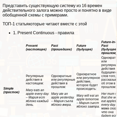
Представить существующую систему из 16 времен
действительного залога можно просто и понятно в виде
обобщенной схемы с примерами.
ТОП-1 статья
которые читают вместе с этой
1.
Present Continuous - правила
Future-in-
Present
Past
Future
Past
(настоящее)
(прошедшее)
(будущее)
(будущее
прошлом)
Однократ
или
регулярн
действия 
будущем 
Однократное
Регулярные
Однократные
слов того,
или регулярное
действия в
или регулярные
рассказыв
действие,
настоящем:
действия в
об этом в
которое будет
прошлом:
прошлом:
Simple
происходить:
Mary eats an
(простое)
apple every day.
Mary ate an
Her mum s
Mary will eat an
– Мария ест
apple yesterday.
that she w
apple tomorrow.
яблоко каждый
– Мария съела
eat apples
– Мария съест
день.
яблоко вчера.
every day.
яблоко завтра.
мама сказ
что она
будет ес