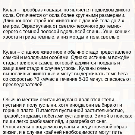
Кулан – прообраз лошади, но является подвидом дикого
осла. Отличается от осла более крупными размерами.
Длинноногое стройное животное с длиной тела до 2-х
метров. Окрас кулана от светло-песочного до темно-
серого с тёмной полосой вдоль всей спины. Уши, кончик
хвоста и грива тёмные, а низ морды и тела светлые.
Кулан – стадное животное и обычно стадо представлено
самкой и молодыми особями. Однако истинным вождём
стада является самец, который держится поодаль и
защищает стадо в случае угрозы. Куланы очень
выносливые животные и могут выдерживать темп бега
со скоростью 70 км/час в течение 5-10 минут, спасаясь от
преследователей.
Обычно местом обитания кулана являются степи,
пустыни и полупустыни, хотя иногда они выбирают и
горные плато. Питаются пустынной растительностью,
травой, ягодами, побегами кустарников. Зимой в поисках
пищи легко разбивают лёд, и разгребают снег.
Относительно водоемов куланы и ведут кочевой образ
жизни, и в случае крайней необходимости могут пить