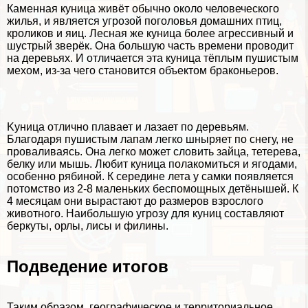
Каменная кyница живёт обычно около человеческого
жилья, и является угрозой поголовья домашних птиц,
кроликов и яиц. Лесная же кyница более агрессивный и
шустрый зверёк. Она большую часть времени проводит
на деревьях. И отличается эта кyница тёплым пушистым
мехом, из-за чего становится объектом бpaконьеров.
Kyница отлично плавает и лазает по деревьям.
Благодаря пушистым лапам легко шныряет по снегу, не
проваливаясь. Она легко может словить зайца, тетерева,
белку или мышь. Любит кyница полакомиться и ягодами,
особенно рябиной. К середине лета у самки появляется
потомство из 2-8 маленьких беспомощных детёнышей. К
4 месяцам они вырастают до размеров взрослого
животного. Наибольшую угрозу для кyниц составляют
беркуты, орлы, лисы и филины.
Подведение итогов
Таким образом, географическое и территориальное