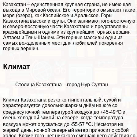
Казахстан – единственная крупная страна, не имеющая
выхода в
Мировой океан
. Его территорию омывают такие
моря (озера), как Каспийское и Аральское. Горы
Казахстана высоки и круты. Они занимают юго-восточную
и северо-восточную части Казахстана и представлены
красивейшими и одними из крупнейших горных вершин
Алтаем и Тянь-Шанем. Эти горные массивы одни из
самых вожделенных мест для любителей покорения
горных вершин.
Климат
Столица Казахстана – город Нур-Султан
Климат Казахстана резко континентальный, сухой и
хаpaктеризуется довольно жарким днём на юге со
о
среднесуточной температурой воздуха до +45-49
С и
очень холодной зимой на севере, когда температура
о
воздуха может опускаться до -55-57
С. Несмотря на
жаркий день, ночной северный ветер приносит с собой
холод. Кроме того, нет никакого смягчающего действия со