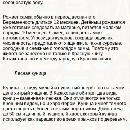
солоноватую воду.
Рожает самка обычно в период весна-лето.
Беременность длиться 12 месяцев. Детёныш рождается
уже готовым следовать за матерью, питается молоком
порядка 10 месяцев. Самец защищает самку с
потомством. Угрозу для куланов, сокращающую их
численность, представляют хищники, а также суровые,
холодные и снежные с гололёдом зимы. Поэтому это
животное занесено не только в Красную книгу
Казахстана, но и в
международную Красную книгу
.
Лесная кyница
Kyница – с виду милый и пушистый зверёк, но на самом
деле хитрый хищник. В Казахстане обитает два вида
кyниц – каменная и лесная. Они отличаются не только
внешним видом, но и хаpaктером. Kyница имеет тёмного
цвета шерсть с более светлым воротником. Длина тела
до 50 см и длинный пушистый хвост, который кyница
использует как парашют во время прыжков по деревьям.