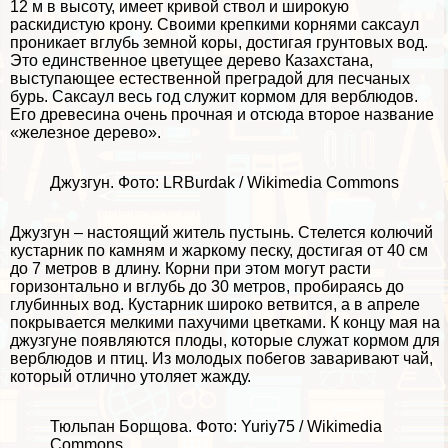
12 м в высоту, имеет кривой ствол и широкую
раскидистую крону. Своими крепкими корнями саксаул
проникает вглубь земной коры, достигая грунтовых вод.
Это единственное цветущее дерево Казахстана,
выступающее естественной преградой для песчаных
бурь. Саксаул весь год служит кормом для верблюдов.
Его древесина очень прочная и отсюда второе название
«железное дерево».
Джузгун. Фото: LRBurdak / Wikimedia Commons
Джузгун – настоящий житель пустынь. Стелется колючий
кустарник по камням и жаркому песку, достигая от 40 см
до 7 метров в длину. Корни при этом могут расти
горизонтально и вглубь до 30 метров, пробираясь до
глубинных вод. Кустарник широко ветвится, а в апреле
покрывается мелкими пахучими цветками. К концу мая на
джузгуне появляются плоды, которые служат кормом для
верблюдов и птиц. Из молодых побегов заваривают чай,
который отлично утоляет жажду.
Тюльпан Борщова. Фото: Yuriy75 / Wikimedia
Commons