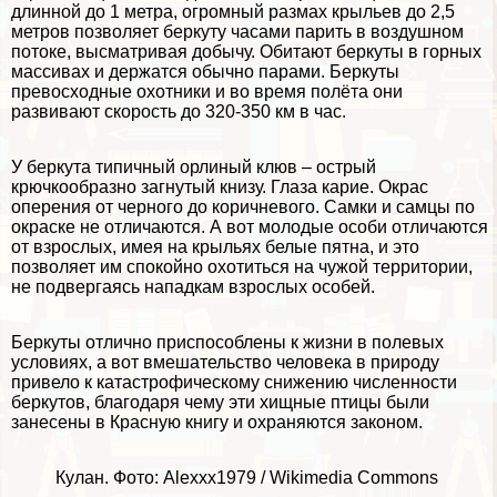
длинной до 1 метра, огромный размах крыльев до 2,5
метров позволяет беркуту часами парить в воздушном
потоке, высматривая добычу. Обитают беркуты в горных
массивах и держатся обычно парами. Беркуты
превосходные охотники и во время полёта они
развивают скорость до 320-350 км в час.
У беркута типичный орлиный клюв – острый
крючкообразно загнутый книзу. Глаза карие. Окрас
оперения от черного до коричневого. Самки и самцы по
окраске не отличаются. А вот молодые особи отличаются
от взрослых, имея на крыльях белые пятна, и это
позволяет им спокойно охотиться на чужой территории,
не подвергаясь нападкам взрослых особей.
Беркуты отлично приспособлены к жизни в полевых
условиях, а вот вмешательство человека в природу
привело к катастрофическому снижению численности
беркутов, благодаря чему эти хищные птицы были
занесены в Красную книгу и охраняются законом.
Кулан. Фото: Alexxx1979 / Wikimedia Commons