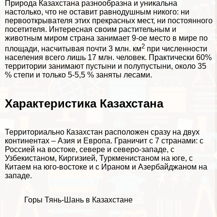
Природа Казахстана разнообразна и уникальна
настолько, что не оставит равнодушным никого: ни
первооткрывателя этих прекрасных мест, ни постоянного
посетителя. Интересная своим растительным и
животным миром страна занимает 9-ое место в мире по
2
площади, насчитывая почти 3 млн. км
при численности
населения всего лишь 17 млн. человек. Пpaктически 60%
территории занимают пустыни и полупустыни, около 35
% степи и только 5-5,5 % заняты
лесами
.
Хаpaктеристика Казахстана
Территориально Казахстан расположен сразу на двух
континентах –
Азия
и
Европа
. Граничит с 7 странами: с
Россией на востоке, севере и северо-западе, с
Узбекистаном, Киргизией, Туркменистаном на юге, с
Китаем на юго-востоке и с Ираном и Азербайджаном на
западе.
Горы Тянь-Шань в Казахстане