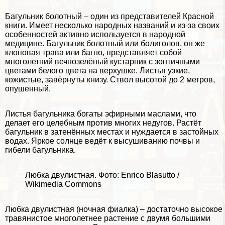
Багульник болотный – один из представителей Красной
книги. Имеет несколько народных названий и из-за своих
особенностей активно используется в народной
медицине. Багульник болотный или болиголов, он же
клоповая трава или багно, представляет собой
многолетний вечнозелёный кустарник с зонтичными
цветами белого цвета на верхушке. Листья узкие,
кожистые, завёрнуты книзу. Ствол высотой до 2 метров,
опушенный.
Листья багульника богаты эфирными маслами, что
делает его целебным против многих недугов. Растёт
багульник в затенённых местах и нуждается в застойных
водах. Яркое солнце ведёт к высушиванию почвы и
гибели багульника.
Любка двулистная. Фото: Enrico Blasutto /
Wikimedia Commons
Любка двулистная (ночная фиалка) – достаточно высокое
травянистое многолетнее растение с двумя большими