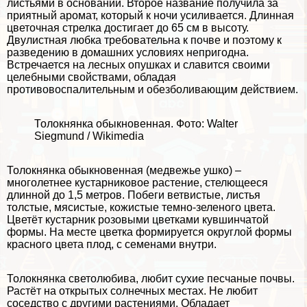
листьями в основании. Второе название получила за
приятный аромат, который к ночи усиливается. Длинная
цветочная стрелка достигает до 65 см в высоту.
Двулистная любка требовательна к почве и поэтому к
разведению в домашних условиях непригодна.
Встречается на лесных опушках и славится своими
целебными свойствами, обладая
противовоспалительным и обезболивающим действием.
Толокнянка обыкновенная. Фото: Walter
Siegmund / Wikimedia
Толокнянка обыкновенная (медвежье ушко) –
многолетнее кустарниковое растение, стелющееся
длинной до 1,5 метров. Побеги ветвистые, листья
толстые, мясистые, кожистые темно-зеленого цвета.
Цветёт кустарник розовыми цветками кувшинчатой
формы. На месте цветка формируется округлой формы
красного цвета плод, с семенами внутри.
Толокнянка светолюбива, любит сухие песчаные почвы.
Растёт на открытых солнечных местах. Не любит
соседство с другими растениями. Обладает