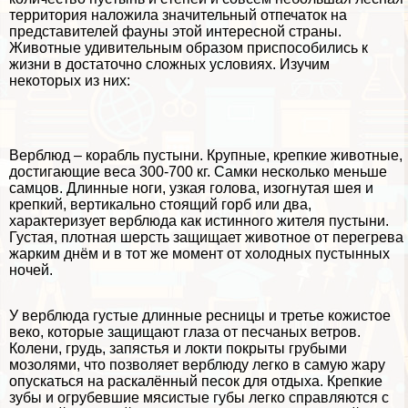
территория наложила значительный отпечаток на
представителей фауны этой интересной страны.
Животные удивительным образом приспособились к
жизни в достаточно сложных условиях. Изучим
некоторых из них:
Верблюд – корабль пустыни. Крупные, крепкие животные,
достигающие веса 300-700 кг. Самки несколько меньше
самцов. Длинные ноги, узкая голова, изогнутая шея и
крепкий, вертикально стоящий горб или два,
хаpaктеризует верблюда как истинного жителя пустыни.
Густая, плотная шерсть защищает животное от перегрева
жарким днём и в тот же момент от холодных пустынных
ночей.
У верблюда густые длинные ресницы и третье кожистое
веко, которые защищают глаза от песчаных ветров.
Колени, гpyдь, запястья и локти покрыты грубыми
мозолями, что позволяет верблюду легко в самую жару
опускаться на раскалённый песок для отдыха. Крепкие
зубы и огрубевшие мясистые губы легко справляются с