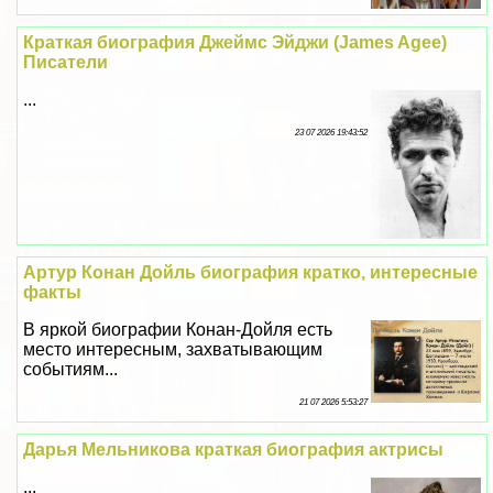
Краткая биография Джеймс Эйджи (James Agee)
Писатели
...
23 07 2026 19:43:52
Артур Конан Дойль биография кратко, интересные
факты
В яркой биографии Конан-Дойля есть
место интересным, захватывающим
событиям...
21 07 2026 5:53:27
Дарья Мельникова краткая биография актрисы
...