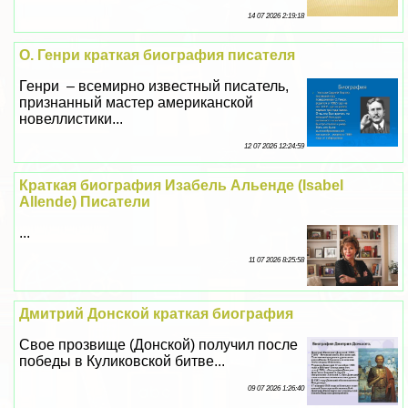
14 07 2026 2:19:18
О. Генри краткая биография писателя
Генри – всемирно известный писатель,
признанный мастер американской
новеллистики...
12 07 2026 12:24:59
Краткая биография Изабель Альенде (Isabel
Allende) Писатели
...
11 07 2026 8:25:58
Дмитрий Донской краткая биография
Свое прозвище (Донской) получил после
победы в Куликовской битве...
09 07 2026 1:26:40