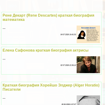
Рене Декарт (Rene Descartes) краткая биография
математика
...
04 07 2026 16:41:53
Елена Сафонова краткая биография актрисы
...
02 07 2026 21:56:12
Краткая биография Хорейшо Элджер (Alger Horatio)
Писатели
...
30 06 2026 2:27:27