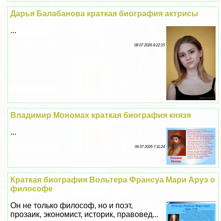
Дарья Балабанова краткая биография актрисы
...
08 07 2026 8:22:15
Владимир Мономах краткая биография князя
...
06 07 2026 7:11:24
Краткая биография Вольтера Франсуа Мари Аруэ о
философе
Он не только философ, но и поэт,
прозаик, экономист, историк, правовед...