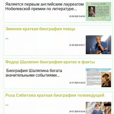
Является первым английским лауреатом
Нобелевской премии по литературе...
03 08 2026 5:40:28
Эминем краткая биография певца
...
01 08 2026 8:50:17
Федор Шаляпин биография кратко и факты
Биография Шаляпина богата
значительными событиями...
31 07 2026 0:34:33
Роза Сябитова краткая биография телеведущей
...
29 07 2026 8:33:36